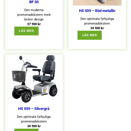
BF 50
Den moderna
HS 559 – Röd metallic
promenadskotern med
Den optimala fyrhjuliga
läcker design
promenadskotern
27 900
kr
34 900
kr
: BF 50
LÄS MER
: HS 559 – RÖD MET
LÄS MER
Nödvändiga
Dessa kakor
går inte att
välja bort.
De behövs
för att
hemsidan
över huvud
taget ska
fungera.
Statistik
För att vi ska
HS 559 – Silvergrå
kunna
förbättra
Den optimala fyrhjuliga
hemsidans
promenadskotern
funktionalitet
34 900
kr
och