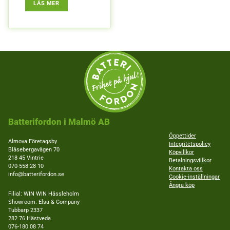
uppbyggnad,
: HS 559 – SILVERGRÅ
LÄS MER
baserat på
hur
hemsidan
används.
Upplevelse
För att vår
hemsida ska
prestera så
bra som
möjligt
under ditt
besök. Om
Batterifordon i Malmö AB
du nekar de
här kakorna
Öppettider
kommer viss
Almova Företagsby
Integritetspolicy
funktionalitet
Blåsebergavägen 70
Köpvillkor
att försvinna
218 45 Vintrie
Betalningsvillkor
från
070-558 28 10
Kontakta oss
hemsidan.
info@batterifordon.se
Cookie-inställningar
Ångra köp
Filial: WIN WIN Hässleholm
Showroom: Elsa & Company
Marknadsföring
Tubbarp 2337
Genom att dela
282 76 Hästveda
med dig av dina
076-180 08 74
intressen och