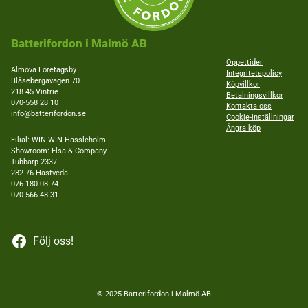
Batterifordon i Malmö AB
Öppettider
Almova Företagsby
Integritetspolicy
Blåsebergavägen 70
Köpvillkor
218 45 Vintrie
Betalningsvillkor
Nödvändiga
070-558 28 10
Kontakta oss
Dessa kakor
info@batterifordon.se
Cookie-inställningar
går inte att
Ångra köp
välja bort.
Filial: WIN WIN Hässleholm
De behövs
Showroom: Elsa & Company
för att
Tubbarp 2337
hemsidan
över huvud
282 76 Hästveda
taget ska
076-180 08 74
fungera.
070-566 48 31
Statistik
Följ oss!
För att vi ska
kunna
förbättra
hemsidans
funktionalitet
© 2025 Batterifordon i Malmö AB
och