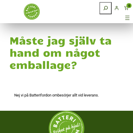
Hoppa till innehåll
Sök
0
Måste jag själv ta
hand om något
emballage?
Nej vi på Batterifordon ombesörjer allt vid leverans.