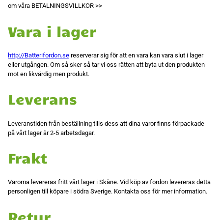
uppbyggnad,
om våra BETALNINGSVILLKOR >>
baserat på
hur
hemsidan
Vara i lager
används.
http://Batterifordon.se
reserverar sig för att en vara kan vara slut i lager
Upplevelse
eller utgången. Om så sker så tar vi oss rätten att byta ut den produkten
För att vår
mot en likvärdig men produkt.
hemsida ska
prestera så
bra som
Leverans
möjligt
under ditt
besök. Om
du nekar de
Leveranstiden från beställning tills dess att dina varor finns förpackade
här kakorna
på vårt lager är 2-5 arbetsdagar.
kommer viss
funktionalitet
att försvinna
Frakt
från
hemsidan.
Varorna levereras fritt vårt lager i Skåne. Vid köp av fordon levereras detta
personligen till köpare i södra Sverige. Kontakta oss för mer information.
Marknadsföring
Genom att dela
Retur
med dig av dina
intressen och