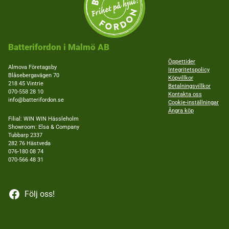
Batterifordon i Malmö AB
Öppettider
Almova Företagsby
Integritetspolicy
Blåsebergavägen 70
Köpvillkor
218 45 Vintrie
Betalningsvillkor
070-558 28 10
Kontakta oss
info@batterifordon.se
Cookie-inställningar
Ångra köp
Filial: WIN WIN Hässleholm
Showroom: Elsa & Company
Tubbarp 2337
282 76 Hästveda
076-180 08 74
070-566 48 31
Följ oss!