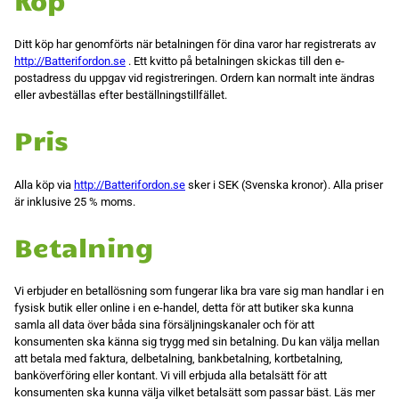
Ditt köp har genomförts när betalningen för dina varor har registrerats av
http://Batterifordon.se
. Ett kvitto på betalningen skickas till den e-
postadress du uppgav vid registreringen. Ordern kan normalt inte ändras
eller avbeställas efter beställningstillfället.
Nödvändiga
Pris
Dessa kakor
går inte att
välja bort.
De behövs
Alla köp via
http://Batterifordon.se
sker i SEK (Svenska kronor). Alla priser
för att
är inklusive 25 % moms.
hemsidan
över huvud
Betalning
taget ska
fungera.
Vi erbjuder en betallösning som fungerar lika bra vare sig man handlar i en
Statistik
fysisk butik eller online i en e-handel, detta för att butiker ska kunna
För att vi ska
samla all data över båda sina försäljningskanaler och för att
kunna
konsumenten ska känna sig trygg med sin betalning. Du kan välja mellan
förbättra
att betala med faktura, delbetalning, bankbetalning, kortbetalning,
hemsidans
funktionalitet
banköverföring eller kontant. Vi vill erbjuda alla betalsätt för att
och
konsumenten ska kunna välja vilket betalsätt som passar bäst. Läs mer