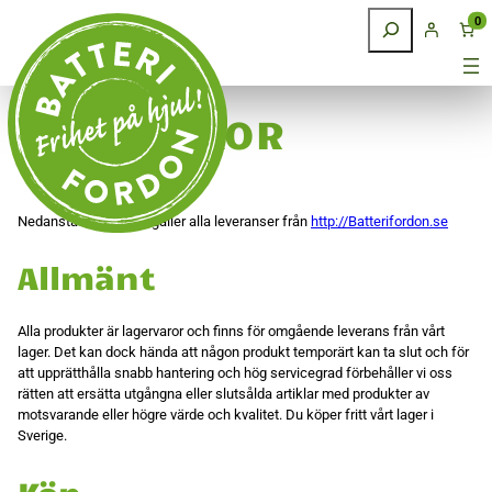
Hoppa till innehåll
Sök
0
KÖPVILLKOR
Nedanstående villkor gäller alla leveranser från
http://Batterifordon.se
Allmänt
Alla produkter är lagervaror och finns för omgående leverans från vårt
lager. Det kan dock hända att någon produkt temporärt kan ta slut och för
att upprätthålla snabb hantering och hög servicegrad förbehåller vi oss
rätten att ersätta utgångna eller slutsålda artiklar med produkter av
motsvarande eller högre värde och kvalitet. Du köper fritt vårt lager i
Sverige.
Köp