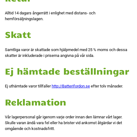
ditt beteende när
du surfar ökar
Alltid 14 dagars ångerrätt i enlighet med distans- och
du chansen att
få se personligt
hemförsäljningslagen.
anpassat
innehåll och
Skatt
erbjudanden.
Samtliga varor är skattade som hjälpmedel med 25 % moms och dessa
skatter är inkluderade i priserna angivna på vår sida.
Ej hämtade beställningar
Ej uthämtade varor tillfaller
http://Batterifordon.se
efter tolv månader.
Reklamation
Vår lagerpersonal går igenom varje order innan den lämnar vårt lager.
Skulle varan ändå vara fel eller ha brister vid ankomst åtgärdar vi det
omgående och kostnadsfritt.