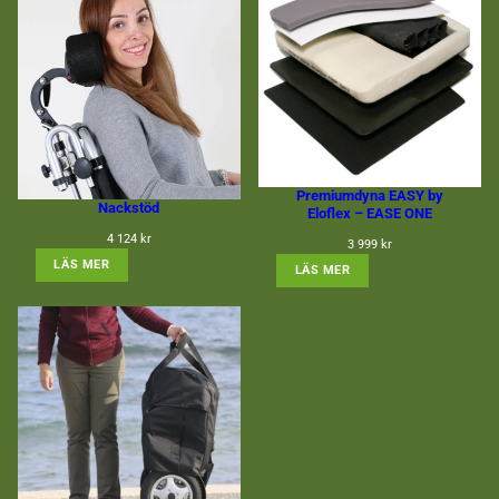
ditt beteende när
du surfar ökar
du chansen att
få se personligt
anpassat
innehåll och
erbjudanden.
Premiumdyna EASY by
Nackstöd
Eloflex – EASE ONE
4 124
kr
3 999
kr
: NACKSTÖD
LÄS MER
: PREMIUMDYNA EASY B
LÄS MER