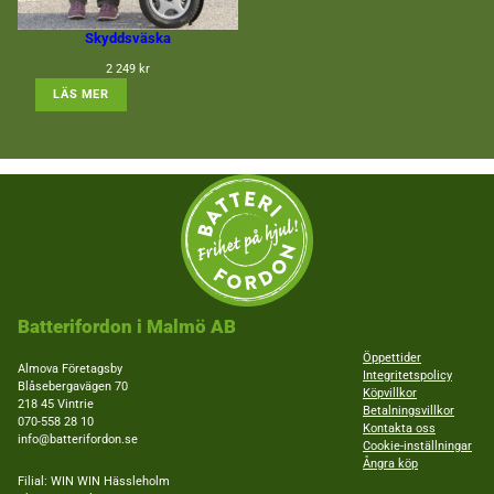
Skyddsväska
2 249
kr
: SKYDDSVÄSKA
LÄS MER
Batterifordon i Malmö AB
Öppettider
Almova Företagsby
Integritetspolicy
Blåsebergavägen 70
Köpvillkor
218 45 Vintrie
Betalningsvillkor
070-558 28 10
Kontakta oss
info@batterifordon.se
Cookie-inställningar
Ångra köp
Filial: WIN WIN Hässleholm