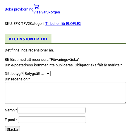
Boka provkörning
Visa varukorgen
SKU:
EFX-TFV2
Kategori:
Tillbehör för ELOFLEX
RECENSIONER (0)
Nödvändiga
Dessa kakor
Det finns inga recensioner än.
går inte att
välja bort.
Bli först med att recensera ”Förvaringsväska”
De behövs
för att
Din e-postadress kommer inte publiceras.
Obligatoriska fält är märkta
*
hemsidan
över huvud
Ditt betyg
*
taget ska
Din recension
*
fungera.
Statistik
För att vi ska
kunna
Namn
*
förbättra
hemsidans
E-post
*
funktionalitet
och