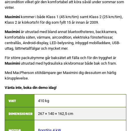
aircondition vilket gör den komfortabel att köra såväl under sommar som
ditt beteende när
vinter.
du surfar ökar
du chansen att
Maximini
kommer i både Klass 1 (45 km/tim) samt Klass 2 (25 km/tim),
få se personligt
anpassat
Klass 2 är körkortsfri för dig som fyllt 15 år innan år 2009.
innehåll och
erbjudanden.
Maximini
är utrustad med bland annat bluetoothstereo, backkamera,
komfortabla säten, värmare, aircondition, elektriska fönsterhissar,
centrallås, Android-display, LED-belysning, inbyggd mobilladdare, USB-
uttag, lättmetallfälgar och mycket mer.
För större packutrymme går baksätet att fälla och för din trygghet är
Maximini
utrustad med hydrauliska skivbromsar både bak och fram.
Med MacPherson stötdämpare ger Maximini dig dessutom en härlig
körupplevelse.
Vänta inte, boka din demo idag!
VIKT
410 kg
DIMENSIONER
267 × 140 × 162,5 cm
MOTOR
Borstlös 4 kW