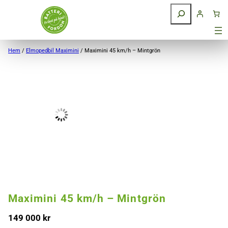
Hoppa till innehåll
Sök
Hem
/
Elmopedbil Maximini
/ Maximini 45 km/h – Mintgrön
Maximini 45 km/h – Mintgrön
149 000
kr