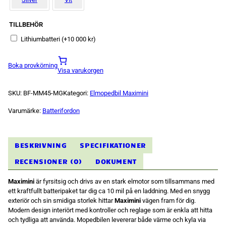
uppbyggnad,
baserat på
hur
hemsidan
TILLBEHÖR
används.
Lithiumbatteri
(+
10 000
kr
)
Upplevelse
Boka provkörning
Visa varukorgen
För att vår
hemsida ska
prestera så
SKU:
BF-MM45-MG
Kategori:
Elmopedbil Maximini
bra som
möjligt
under ditt
Varumärke:
Batterifordon
besök. Om
du nekar de
här kakorna
kommer viss
BESKRIVNING
SPECIFIKATIONER
funktionalitet
att försvinna
RECENSIONER (0)
DOKUMENT
från
hemsidan.
Maximini
är fyrsitsig och drivs av en stark elmotor som tillsammans med
ett kraftfullt batteripaket tar dig ca 10 mil på en laddning. Med en snygg
exteriör och sin smidiga storlek hittar
Maximini
vägen fram för dig.
Marknadsföring
Genom att dela
Modern design interiört med kontroller och reglage som är enkla att hitta
med dig av dina
och tydliga att använda. Mopedbilen levererar både värme och kyla via
intressen och