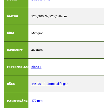
BATTERI
72 V/100 Ah, 72 V/Lithium
FÄRG
Mintgrön
HASTIGHET
45 km/h
FORDONSKLASS
Klass 1
DÄCK
145/70-12, lättmetallfälgar
MARKFRIGÅNG
170 mm