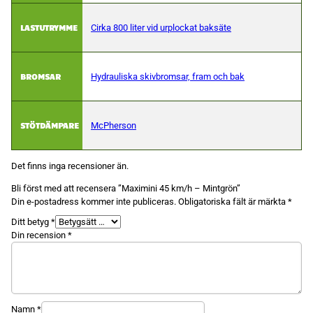
LASTUTRYMME
Cirka 800 liter vid urplockat baksäte
BROMSAR
Hydrauliska skivbromsar, fram och bak
STÖTDÄMPARE
McPherson
Det finns inga recensioner än.
Bli först med att recensera ”Maximini 45 km/h – Mintgrön”
Din e-postadress kommer inte publiceras.
Obligatoriska fält är märkta
*
Ditt betyg
*
Din recension
*
Namn
*