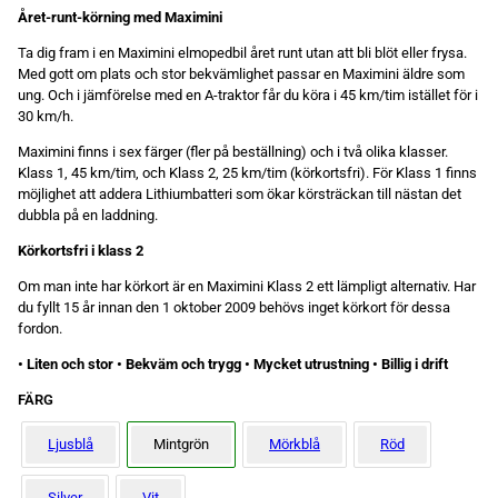
Året-runt-körning med Maximini
Ta dig fram i en Maximini elmopedbil året runt utan att bli blöt eller frysa.
Med gott om plats och stor bekvämlighet passar en Maximini äldre som
ung. Och i jämförelse med en A-traktor får du köra i 45 km/tim istället för i
30 km/h.
Maximini finns i sex färger (fler på beställning) och i två olika klasser.
Nödvändiga
Klass 1, 45 km/tim, och Klass 2, 25 km/tim (körkortsfri). För Klass 1 finns
Dessa kakor
möjlighet att addera Lithiumbatteri som ökar körsträckan till nästan det
går inte att
välja bort.
dubbla på en laddning.
De behövs
för att
Körkortsfri i klass 2
hemsidan
över huvud
Om man inte har körkort är en Maximini Klass 2 ett lämpligt alternativ. Har
taget ska
du fyllt 15 år innan den 1 oktober 2009 behövs inget körkort för dessa
fungera.
fordon.
• Liten och stor • Bekväm och trygg • Mycket utrustning • Billig i drift
Statistik
FÄRG
För att vi ska
kunna
förbättra
Ljusblå
Mintgrön
Mörkblå
Röd
hemsidans
funktionalitet
och
Silver
Vit