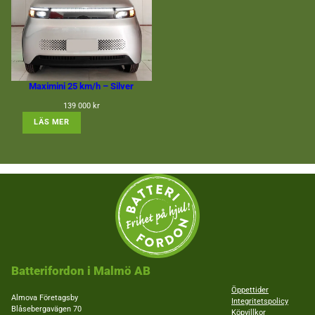
Maximini 25 km/h – Silver
139 000
kr
: MAXIMINI 25 KM/H – SILVER
LÄS MER
Batterifordon i Malmö AB
Öppettider
Almova Företagsby
Integritetspolicy
Blåsebergavägen 70
Köpvillkor