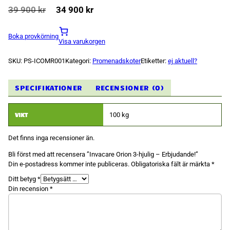
Det ursprungliga priset var: 39 900 kr.
Det nuvarande priset är: 34 900 kr.
39 900
kr
34 900
kr
Boka provkörning
Visa varukorgen
SKU:
PS-ICOMR001
Kategori:
Promenadskoter
Etiketter:
ej aktuell?
Nödvändiga
Dessa kakor
SPECIFIKATIONER
RECENSIONER (0)
går inte att
välja bort.
De behövs
för att
VIKT
100 kg
hemsidan
över huvud
taget ska
Det finns inga recensioner än.
fungera.
Bli först med att recensera ”Invacare Orion 3-hjulig – Erbjudande!”
Din e-postadress kommer inte publiceras.
Obligatoriska fält är märkta
*
Statistik
Ditt betyg
*
För att vi ska
Din recension
*
kunna
förbättra
hemsidans
funktionalitet
och