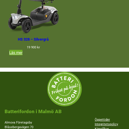
HS 328 – Silvergrå
19 900
kr
: HS 328 – Silvergrå
Läs mer
Batterifordon i Malmö AB
Öppettider
Almova Företagsby
Integritetspolicy
Blåsebergavägen 70
Köpvillkor